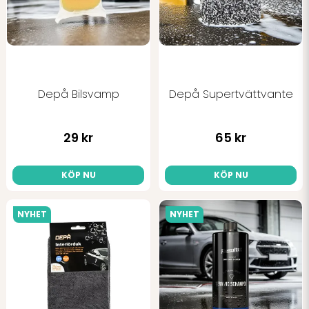
Depå Bilsvamp
Depå Supertvättvante
Skicka fråga
29 kr
65 kr
KÖP NU
KÖP NU
NYHET
NYHET