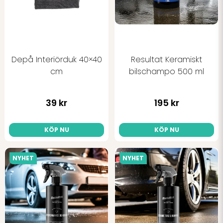
Depå Interiörduk 40×40
Resultat Keramiskt
cm
bilschampo 500 ml
39 kr
195 kr
KÖP NU
KÖP NU
NYHET
NYHET