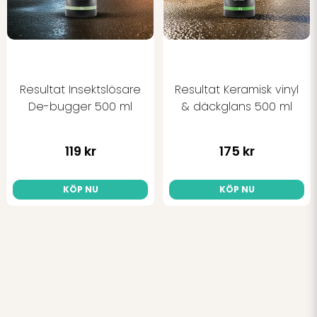
Resultat Insektslösare
Resultat Keramisk vinyl
De-bugger 500 ml
& däckglans 500 ml
119 kr
175 kr
KÖP NU
KÖP NU