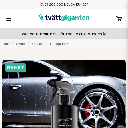
ÖVER 200.000 NÖJDA KUNDER
FRI HEMLEVERANS ÖVER 800 KR
TILLVERKAS I SMÅLAND
BETALA ENKELT MED SWISH ELLER KLARNA
Wohoo! Här hittar du våra bästa erbjudanden 🚀
Hem
Bilvård
Resultat Lackförseglare 500 ml
NYHET